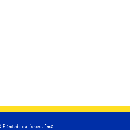
CUEIL
À PROPOS
COURS
ÉVÈNEMENTS
ENGL
 Plénitude de l’encre, Ensō