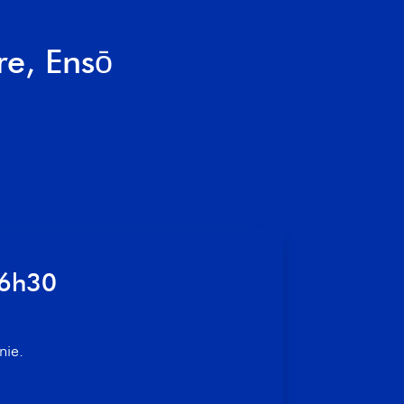
re, Ensō
16h30
nie.