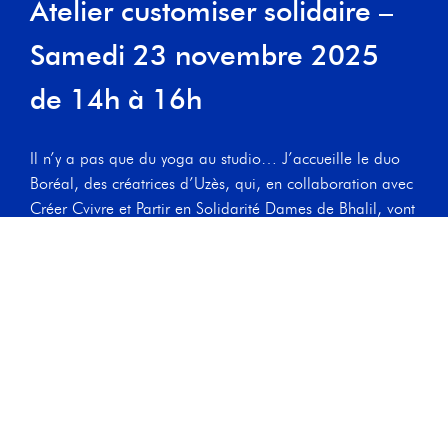
Atelier customiser solidaire –
Samedi 23 novembre 2025
de 14h à 16h
Il n’y a pas que du yoga au studio… J’accueille le duo
Boréal, des créatrices d’Uzès, qui, en collaboration avec
Créer Cvivre et Partir en Solidarité Dames de Bhalil, vont
animer un atelier pour customiser vos vêtements ou vos
accessoires avec des boutons de soie végétale fabriqués
par des artisanes marocaines.
Une belle et bonne action pour donner une seconde vie
à une veste, un sac, un chemisier… tout en soutenant les
Dames de Bhalil.
📆 Quand ? Samedi 23 novembre 2025 de 14h à 16h